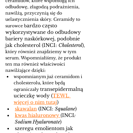
ceramidów, które wspomogą ich 
odbudowę, złagodzą podrażnienia, 
nawilżą, przyczynią się do 
uelastycznienia skóry. Ceramidy to 
ardzo często 
surowce b
wykorzystywane do odbudowy 
bariery naskórkowej, podobnie 
jak cholesterol (INCI: 
Cholesterol
)
, 
który również znajdziemy w tym 
serum. Wspomniałīśmy, że produkt 
ten ma również właściwości 
nawilżające dzięki:
wspomnianym już ceramidom i 
cholesterolu, które będą 
transepidermalną 
ograniczały 
ucieczkę wody (
TEWL 
więcej o nim tutaj
)  
skawalan
 (INCI: 
Squalane
)
kwas hialuronowy 
(INCI
: 
Sodium Hyaluronate
) 
szeregu emolientom jak 