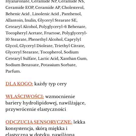
Hyaluronate, Ceramide NP, Ceramide NS, 
Ceramide EOP, Ceramide AP, Cholesterol, 
Behenic Acid , Linolenic Acid , Panthenol, 
Allantoin, Inulin, Glyceryl Stearate SE, 
Cetearyl Alcohol, Polyglyceryl-6 Behenate, 
Tocopheryl Acetate, Fructose, Polyglyceryl-
10 Stearate, Phenethyl Alcohol, Caprylyl 
Glycol, Glyceryl Dioleate, Triethyl Citrate, 
Glyceryl Stearate, Tocopherol, Sodium 
Cetearyl Sulfate, Lactic Acid, Xanthan Gum, 
Sodium Benzoate, Potassium Sorbate, 
Parfum.
DLA KOGO:
 każdy typ cery
WŁAŚCIWOŚCI:
 wzmocnienie 
bariery hydrolipidowej, nawilżające, 
przywrócenie elastyczności 
ODCZUCIA SENSORYCZNE:
 lekka 
konsystencja, skórą miękka i 
elastyczna w dotyku, nawilżona 