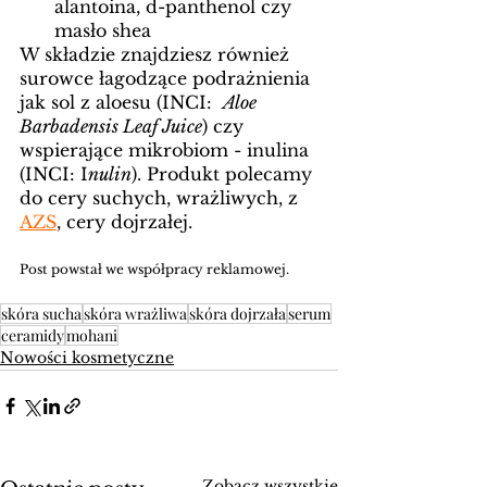
alantoina, d-panthenol czy 
masło shea 
W składzie znajdziesz również 
surowce łagodzące podrażnienia 
jak sol z aloesu (INCI:  
Aloe 
Barbadensis Leaf Juice
)
 czy 
wspierające mikrobiom - inulina 
(INCI: I
nulin
). Produkt polecamy 
do cery suchych, wrażliwych, z 
AZS
, cery dojrzałej. 
Post powstał we współpracy reklamowej.
skóra sucha
skóra wrażliwa
skóra dojrzała
serum
ceramidy
mohani
Nowości kosmetyczne
Zobacz wszystkie