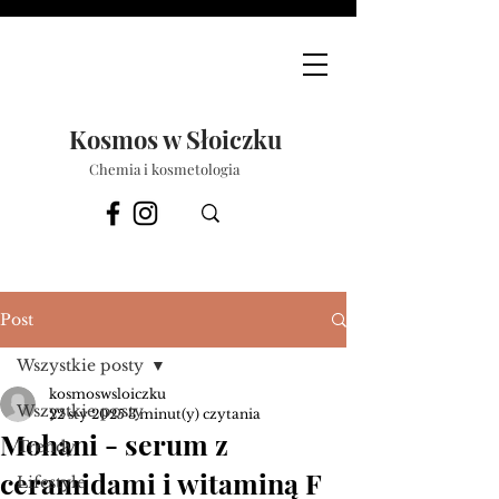
Kosmos w Słoiczku
Chemia i kosmetologia
Post
Wszystkie posty
kosmoswsloiczku
Wszystkie posty
22 sty 2025
3 minut(y) czytania
Mohani - serum z
Trendy
ceramidami i witaminą F
Lifestyle