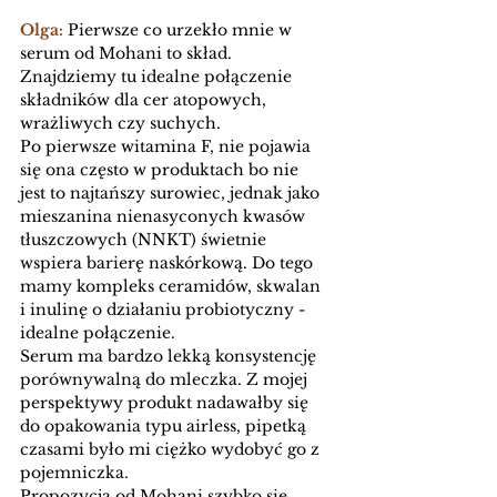
Olga:
 Pierwsze co urzekło mnie w 
serum od Mohani to skład. 
Znajdziemy tu idealne połączenie 
składników dla cer atopowych, 
wrażliwych czy suchych. 
Po pierwsze witamina F, nie pojawia 
się ona często w produktach bo nie 
jest to najtańszy surowiec, jednak jako 
mieszanina
 nienasyconych kwasów 
tłuszczowych (NNKT) świetnie 
wspiera barierę naskórkową. 
Do tego 
mamy kompleks ceramidów, skwalan 
i inulinę o działaniu probiotyczny - 
idealne połączenie.
Serum ma bardzo lekką konsystencję 
porównywalną do mleczka. Z mojej 
perspektywy produkt nadawałby się 
do opakowania typu airless, pipetką 
czasami było mi ciężko wydobyć go z 
pojemniczka. 
Propozycja od Mohani szybko się 