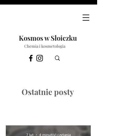
Kosmos w Słoiczku
Chemia i kosmetologia
Ostatnie posty
7 lut
4 minut(y) czytania