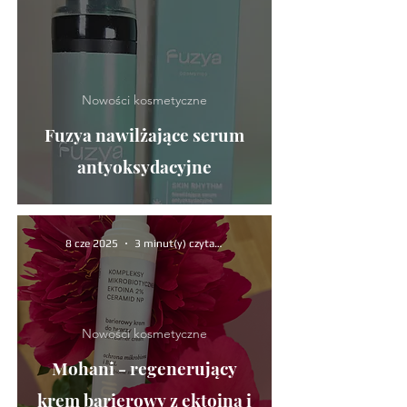
Nowości kosmetyczne
Fuzya nawilżające serum
antyoksydacyjne
8 cze 2025
3 minut(y) czytania
Nowości kosmetyczne
Mohani - regenerujący
krem barierowy z ektoiną i