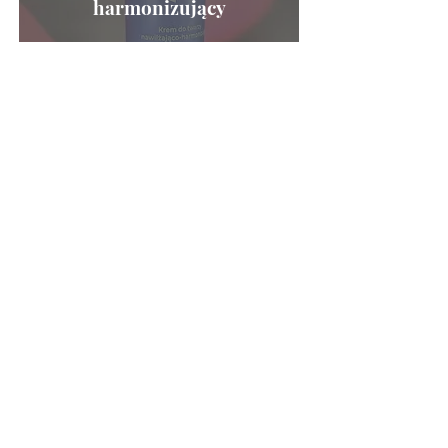
harmonizujący
26 lut 2025
2 minut(y) czytania
Nowości kosmetyczne
Apoyo - tonik oczyszczający
Wrzuć wiadomość do