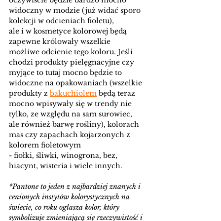
oczywiście będzie bardzo mocno 
widoczny w modzie (już widać sporo 
kolekcji w odcieniach fioletu), 
ale i w kosmetyce kolorowej będą 
zapewne królowały wszelkie 
możliwe odcienie tego koloru. Jeśli 
chodzi produkty pielęgnacyjne czy 
myjące to tutaj mocno będzie to 
widoczne na opakowaniach (wszelkie 
produkty z 
bakuchiolem
 będą teraz 
mocno wpisywały się w trendy nie 
tylko, ze względu na sam surowiec, 
ale również barwę rośliny), kolorach 
mas czy zapachach kojarzonych z 
kolorem fioletowym 
- fiołki, śliwki, winogrona, bez, 
hiacynt, wisteria i wiele innych. 
*Pantone to jeden z najbardziej znanych i 
cenionych instytów kolorystycznych na 
świecie, co roku ogłasza kolor, który 
symbolizuje zmieniającą się rzeczywistość i 