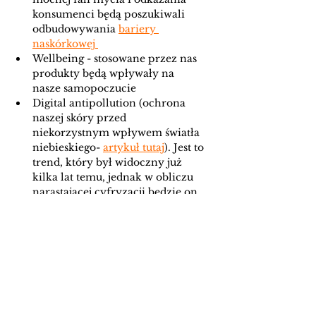
konsumenci będą poszukiwali 
odbudowywania 
bariery 
naskórkowej 
Wellbeing - stosowane przez nas 
produkty będą wpływały na 
nasze samopoczucie
Digital antipollution (ochrona 
naszej skóry przed 
niekorzystnym wpływem światła 
niebieskiego- 
artykuł tutaj
). Jest to 
trend, który był widoczny już 
kilka lat temu, jednak w obliczu 
narastającej cyfryzacji będzie on 
powracał
Multifunkcyjne produkty, co 
zmniejszy ilość odpadów  
Stosowanie innowacyjnych 
surowców, które nie będą miały 
negatywnego wpływu na naszą 
planetę  
glam - wszechobecny błysk i 