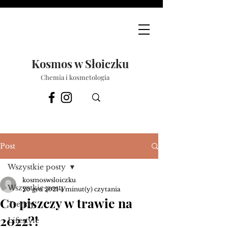
Kosmos w Słoiczku
Chemia i kosmetologia
Post
Wszystkie posty
kosmoswsloiczku
Wszystkie posty
20 gru 2021
4 minut(y) czytania
Co piszczy w trawie na
Trendy
2022?!
Lifestyle