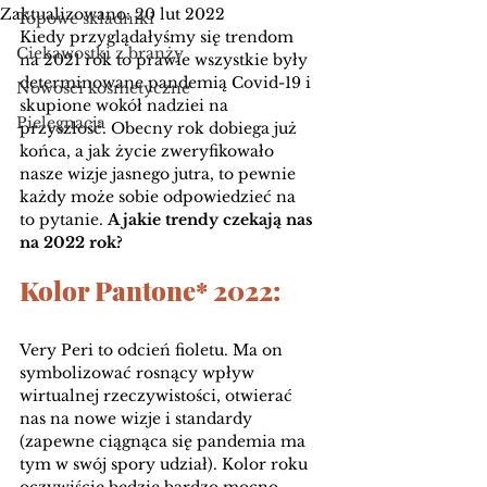
Zaktualizowano:
20 lut 2022
Topowe składniki
Kiedy przyglądałyśmy się trendom 
Ciekawostki z branży
na 2021 rok to prawie wszystkie były 
determinowane pandemią Covid-19 i 
Nowości kosmetyczne
skupione wokół nadziei na 
Pielęgnacja
przyszłość. Obecny rok dobiega już 
końca, a jak życie zweryfikowało 
nasze wizje jasnego jutra, to pewnie 
każdy może sobie odpowiedzieć na 
to pytanie. 
A jakie trendy czekają nas 
na 2022 rok?
Kolor Pantone* 2022:
Very Peri to odcień fioletu. Ma on 
symbolizować rosnący wpływ 
wirtualnej rzeczywistości, otwierać 
nas na nowe wizje i standardy 
(zapewne ciągnąca się pandemia ma 
tym w swój spory udział). Kolor roku 