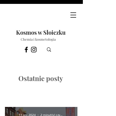
Kosmos w Słoiczku
Chemia i kosmetologia
Ostatnie posty
11 gru 2024
2 minut(y) czytania