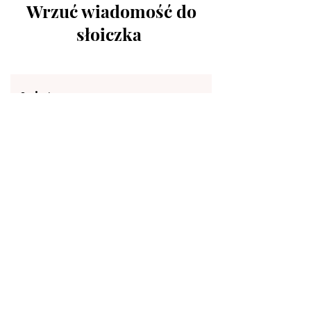
Wrzuć wiadomość do
słoiczka
Imię
Nazwisko
Email
Zostaw nam wiadomość...