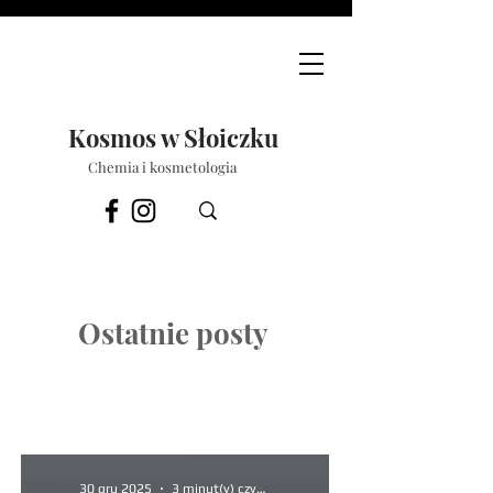
Kosmos w Słoiczku
Chemia i kosmetologia
Ostatnie posty
30 gru 2025
3 minut(y) czytania