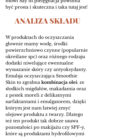
mówi Say hi pielęgnacja powinna 
być prosta i skuteczna i taka tutaj jest!
ANALIZA SKŁADU
W produktach do oczyszczania 
głownie mamy wodę, środki 
powierzchniowo czynne (popularnie 
określane spc) oraz różnego rodzaju 
dodatki niwelujące ewentualne 
wysuszanie skóry czy antyoksydanty. 
Emulsja oczyszczająca Smoothie 
Skin to zgrabna 
kombinacja olei
: ze 
słodkich migdałów, makadamia oraz 
z pestek moreli z delikatnymi 
surfaktantami i emulgatorem, dzięki 
którym jest nam łatwiej zmyć 
olejowe produktu z twarzy. Dlatego 
też ten produkt tak dobrze usuwa 
pozostałości po makijażu czy SPF-y, 
które są produktami hydrofilowymi 