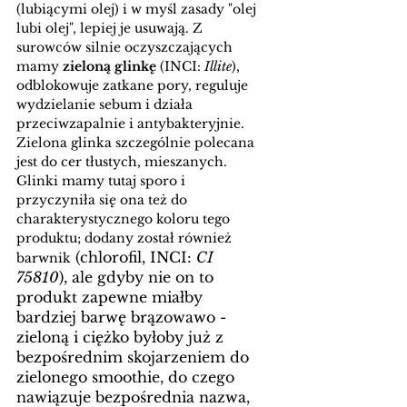
(lubiącymi olej) i w myśl zasady "olej 
lubi olej", lepiej je usuwają. Z 
surowców silnie oczyszczających 
mamy 
zieloną glinkę
 (INCI: 
Illite
), 
odblokowuje zatkane pory, reguluje 
wydzielanie sebum i działa 
przeciwzapalnie i antybakteryjnie. 
Zielona glinka szczególnie polecana 
jest do cer tłustych, mieszanych. 
Glinki mamy tutaj sporo i 
przyczyniła się ona też do 
charakterystycznego koloru tego 
produktu; dodany został również 
 (chlorofil, INCI: 
CI 
barwnik
75810
), ale gdyby nie on to 
produkt zapewne miałby 
bardziej barwę brązowawo - 
zieloną i ciężko byłoby już z 
bezpośrednim skojarzeniem do 
zielonego smoothie, do czego 
nawiązuje bezpośrednia nazwa, 