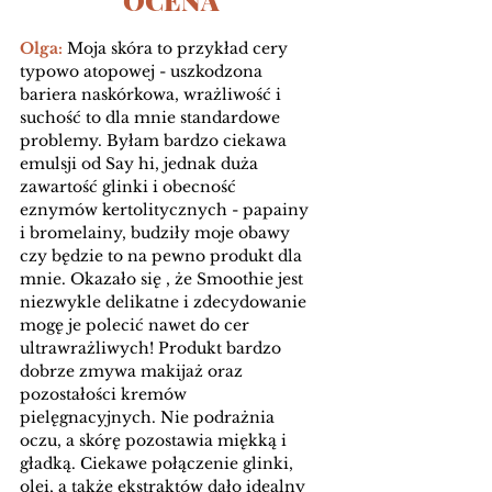
OCENA
Olga: 
Moja skóra to przykład cery 
typowo atopowej - uszkodzona 
bariera naskórkowa, wrażliwość i 
suchość to dla mnie standardowe 
problemy. Byłam bardzo ciekawa 
emulsji od Say hi, jednak duża 
zawartość glinki i obecność 
eznymów kertolitycznych - papainy 
i bromelainy, budziły moje obawy 
czy będzie to na pewno produkt dla 
mnie. Okazało się , że Smoothie jest 
niezwykle delikatne i zdecydowanie 
mogę je polecić nawet do cer 
ultrawrażliwych! Produkt bardzo 
dobrze zmywa makijaż oraz 
pozostałości kremów 
pielęgnacyjnych. Nie podrażnia 
oczu, a skórę pozostawia miękką i 
gładką. Ciekawe połączenie glinki, 
olei, a także ekstraktów dało idealny 