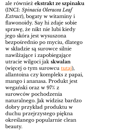
ale również 
ekstrakt ze szpinaku
(INCI: 
Spinacia Oleracea Leaf 
Extract
), bogaty w witaminy i 
flawonoidy. Say hi zdaje sobie 
sprawę, że nikt nie lubi kiedy 
jego skóra jest wysuszona 
bezpośrednio po myciu, dlatego 
w składzie są surowce silnie 
nawilżające i zapobiegające 
utracie wilgoci jak 
skwalan 
(więcej o tym surowcu 
tutaj
), 
allantoina czy kompleks z papai, 
mango i ananasa. Produkt jest 
wegański oraz w 97% z 
surowców pochodzenia 
naturalnego. Jak widzisz bardzo 
dobry przykład produktu w 
duchu przejrzystego piękna 
określanego popularnie clean 
beauty. 