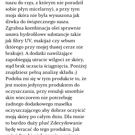
tuszu do rzęs, z którym nie poradził 
sobie płyn micelarny), a przy tym 
moja skóra nie była wysuszona jak 
śliwka do świątecznego suszu. 
Zgrabna kombinacja olei sprawnie 
usuwa hydrofilowe substancje takie 
jak filtry UV, makijaż czy sebum 
(którego przy mojej tłustej cerze nie 
brakuje). A dodatki nawilżające 
zapobiegają utracie wilgoci ze skóry, 
stąd brak uczucia ściągnięcia. Poniżej 
znajdziesz pełną analizę składu ;) 
Podoba mi się w tym produkcie to, że 
jest moim jedynym produktem do 
oczyszczania, przy emulsji smotthie 
skin wieczorem nie potrzebuję 
żadnego dodatkowego masełka 
oczyszczającego aby dobrze oczyścić 
moją skórę po całym dniu. Dla mnie 
to bardzo duży plus! Zdecydowanie 
będę wracać do tego produktu. Jak 