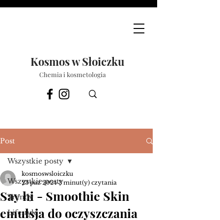
Kosmos w Słoiczku
Chemia i kosmetologia
Post
Wszystkie posty
kosmoswsloiczku
Wszystkie posty
23 paź 2024
3 minut(y) czytania
Say hi - Smoothie Skin
Trendy
emulsja do oczyszczania
Lifestyle