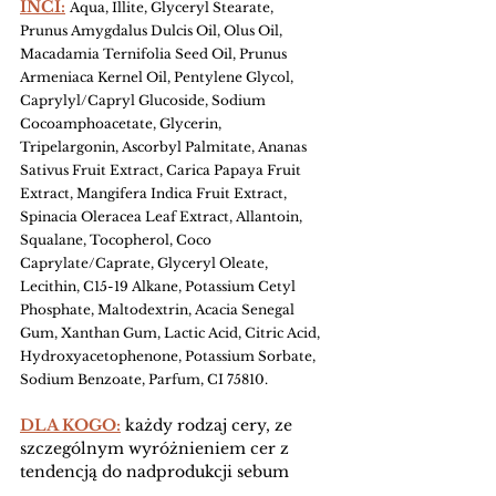
INCI:
Aqua, Illite, Glyceryl Stearate, 
Prunus Amygdalus Dulcis Oil, Olus Oil, 
Macadamia Ternifolia Seed Oil, Prunus 
Armeniaca Kernel Oil, Pentylene Glycol, 
Caprylyl/Capryl Glucoside, Sodium 
Cocoamphoacetate, Glycerin, 
Tripelargonin, Ascorbyl Palmitate, Ananas 
Sativus Fruit Extract, Carica Papaya Fruit 
Extract, Mangifera Indica Fruit Extract, 
Spinacia Oleracea Leaf Extract, Allantoin, 
Squalane, Tocopherol, Coco 
Caprylate/Caprate, Glyceryl Oleate, 
Lecithin, C15-19 Alkane, Potassium Cetyl 
Phosphate, Maltodextrin, Acacia Senegal 
Gum, Xanthan Gum, Lactic Acid, Citric Acid, 
Hydroxyacetophenone, Potassium Sorbate, 
Sodium Benzoate, Parfum, CI 75810.
DLA KOGO:
 każdy rodzaj cery, ze 
szczególnym wyróżnieniem cer z 
tendencją do nadprodukcji sebum 