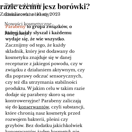
razie czemu jesz borówki?
Topowe składniki
Zaktualizowano:
10 sty 2023
Ciekawostki z branży
Nowości kosmetyczne
Parabeny
 to grupa związków, o 
której każdy słyszał i każdemu 
Pielęgnacja
wydaje się, że wie wszystko
. 
Zacznijmy od tego, że każdy 
składnik, który jest dodawany do 
kosmetyku znajduje się w danej 
recepturze z jakiegoś powodu, czy w 
związku z działaniem aktywnym, czy 
dla poprawy odczuć sensorycznych, 
czy też dla utrzymania stabilności 
produktu. W jakim celu w takim razie 
dodaje się parabeny skoro są one 
kontrowersyjne? Parabeny zaliczają 
się do 
konserwantów
, czyli substancji, 
które chronią nasz kosmetyk przed 
rozwojem bakterii, pleśni czy 
grzybów. Bez dodatku jakichkolwiek 
konserwantów żaden kosmetyk nie 