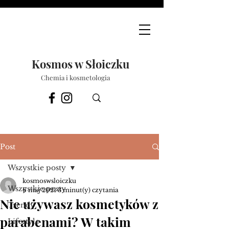
Kosmos w Słoiczku
Chemia i kosmetologia
Post
Wszystkie posty
kosmoswsloiczku
Wszystkie posty
6 maj 2021
3 minut(y) czytania
Nie używasz kosmetyków z
Trendy
parabenami? W takim
Lifestyle