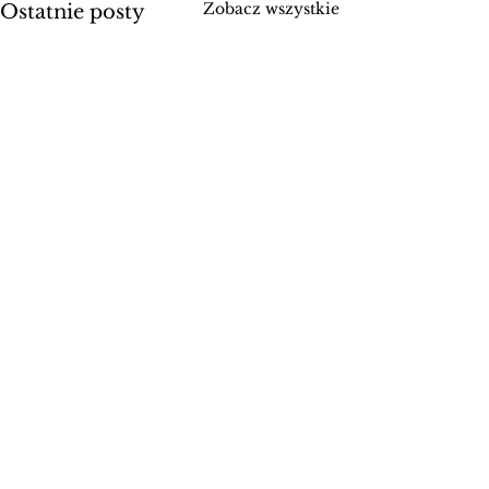
Zobacz wszystkie
Ostatnie posty
Deklaracje
CosING - czyli b