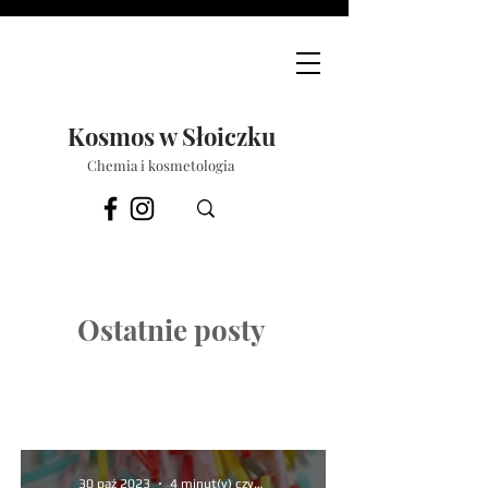
Kosmos w Słoiczku
Chemia i kosmetologia
Ostatnie posty
30 paź 2023
4 minut(y) czytania