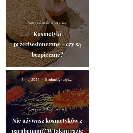
Ciekawostki z branży
Kosmetyki
przeciwsłoneczne – czy są
bezpieczne?
6 maj 2021
3 minut(y) czytania
Ciekawostki z branży
Nie używasz kosmetyków z
parabenami? W takim razie