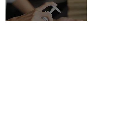
Ciekawostki z branży
Nowe wytyczne dla żeli
antybakteryjnych
Wrzuć wiadomość do
słoiczka
Imię