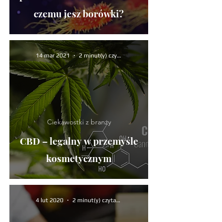
czemu jesz borówki?
14 mar 2021
2 minut(y) czytania
Ciekawostki z branży
CBD – legalny w przemyśle
kosmetycznym
4 lut 2020
2 minut(y) czytania