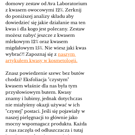
domowy zestaw od Ava Laboratorium 
z kwasem owocowymi 12%. Zerknij 
do poniższej analizy składu aby 
dowiedzieć się jakie działanie ma ten 
kwas i dla kogo jest polecany. 
Zestaw 
możesz nabyć jeszcze z kwasem 
mlekowym 12% oraz kwasem 
migdałowym 15%. Nie wiesz jaki kwas 
wybrać?! Zapoznaj się z 
naszym 
artykułem kwasy w kosmetologii.
Znasz powiedzenie szewc bez butów 
chodzi? Eksfoliacja "czystym" 
kwasem właśnie dla nas była tym 
przysłowiowym butem. Kwasy 
znamy i lubimy, jednak dotychczas 
nie miałyśmy okazji używać w ich 
"czystej" postaci. Jeśli się pojawiały w 
naszej pielęgnacji to głównie jako 
mocny wspomagacz produktu. Każda 
z nas zaczęła od odłuszczacza i tutaj 