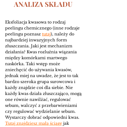
ANALIZA SKŁADU 
Eksfoliacja kwasowa to rodzaj 
peelingu chemicznego (inne rodzaje 
peelingu poznasz 
tutaj
), należy do 
najbardziej inwazyjnych form 
złuszczania. Jaki jest mechanizm 
działania? Kwas rozluźnia wiązania 
między komórkami martwego 
naskórka. Taki wstęp może 
zniechęcić do używania kwasów, 
jednak miej na uwadze, że jest to tak 
bardzo szeroka grupa surowcowa i 
każdy znajdzie coś dla siebie. Nie 
każdy kwas działa złuszczająco, mogą 
one równie nawilżać, regulować 
sebum, walczyć z przebarwieniami 
czy regulować wydzielanie sebum. 
Wystarczy dobrać odpowiedni kwas. 
Tutaj znajdziesz małą ściągę
 jak 