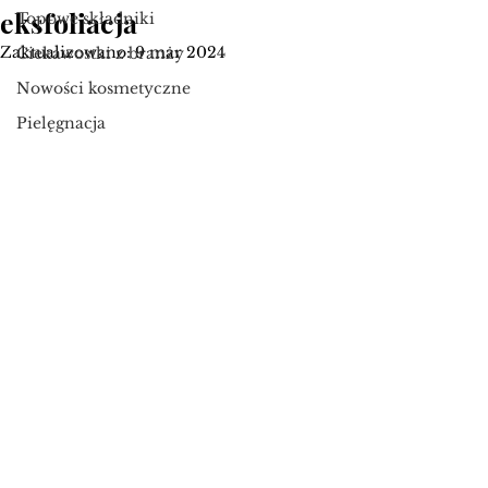
eksfoliacja
Topowe składniki
Zaktualizowano:
9 mar 2024
Ciekawostki z branży
Nowości kosmetyczne
Pielęgnacja