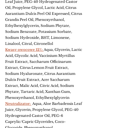
Leaf Juice, PEG-40 Hydrogenated Castor 
Oil, Propylene Glycol, Lactic Acid, Citrus 
Aurantium Dulcis Peel Oil Expressed, Citrus 
Grandis Peel Oil, Phenoxyethanol, 
Ethylhexylglycerin, Sodium Phytate, 
Sodium Benzoate, Potassium Sorbate, 
Sodium Hydroxide, BHT, Limonene, 
Linalool, Citral, Citronellol 
Kwasy owocowe 12%: 
Aqua, Glycerin, Lactic 
Acid, Glycolic Acid, Vaccinium Myrtillus 
Fruit Extract, Saccharum Officinarum 
Extract, Citrus Lemon Fruit Extract, 
Sodium Hyaluronate, Citrus Aurantium 
Dulcis Fruit Extract, Acer Saccharum 
Extract, Malic Acid, Citric Acid, Sodium 
Phytate, Tartaric Acid, Xanthan Gum, 
Phenoxyethanol, Ethylhexylglycerin 
Neutralizator: 
 A
qua, Aloe Barbadensis Leaf 
Juice, Glycerin, Propylene Glycol, PEG-40 
Hydrogenated Castor Oil, PEG-6 
Caprylic/Capric Glycerides, Coco-
Glucoside, Phenoxyethanol, 