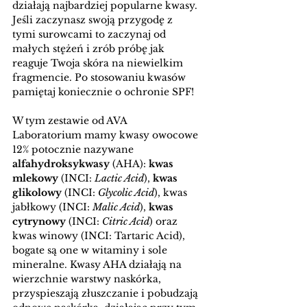
działają najbardziej popularne kwasy. 
Jeśli zaczynasz swoją przygodę z 
tymi surowcami to zaczynaj od 
małych stężeń i zrób próbę jak 
reaguje Twoja skóra na niewielkim 
fragmencie. Po stosowaniu kwasów 
pamiętaj koniecznie o ochronie SPF!
W tym zestawie od AVA 
Laboratorium mamy kwasy owocowe 
12% potocznie nazywane 
alfahydroksykwasy
 (AHA): 
kwas 
mlekowy
 (INCI: 
Lactic Acid
), 
kwas 
glikolowy
 (INCI: 
Glycolic Acid
), kwas 
jabłkowy (INCI: 
Malic Acid
), 
kwas 
cytrynowy
 (INCI: 
Citric Acid
) oraz 
kwas winowy (INCI: Tartaric Acid), 
bogate są one w witaminy i sole 
mineralne. Kwasy AHA działają na 
wierzchnie warstwy naskórka, 
przyspieszają złuszczanie i pobudzają 