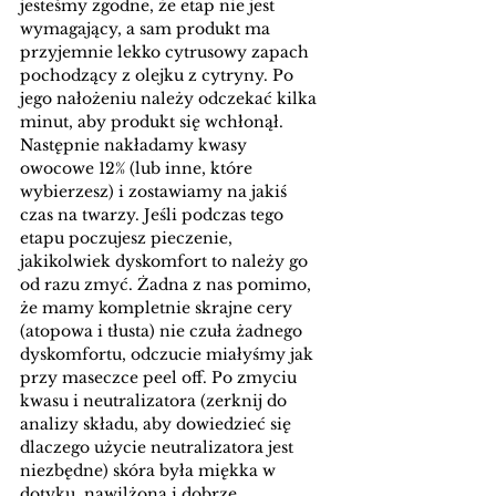
jesteśmy zgodne, że etap nie jest 
wymagający, a sam produkt ma 
przyjemnie lekko cytrusowy zapach 
pochodzący z olejku z cytryny. Po 
jego nałożeniu należy odczekać kilka 
minut, aby produkt się wchłonął. 
Następnie nakładamy kwasy 
owocowe 12% (lub inne, które 
wybierzesz) i zostawiamy na jakiś 
czas na twarzy. Jeśli podczas tego 
etapu poczujesz pieczenie, 
jakikolwiek dyskomfort to należy go 
od razu zmyć. Żadna z nas pomimo, 
że mamy kompletnie skrajne cery 
(atopowa i tłusta) nie czuła żadnego 
dyskomfortu, odczucie miałyśmy jak 
przy maseczce peel off. Po zmyciu 
kwasu i neutralizatora (zerknij do 
analizy składu, aby dowiedzieć się 
dlaczego użycie neutralizatora jest 
niezbędne) skóra była miękka w 
dotyku, nawilżona i dobrze 