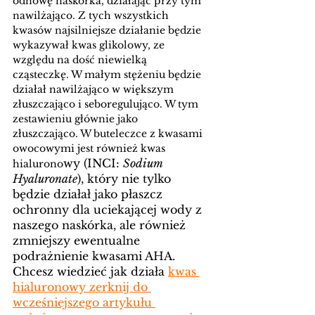
odnowę naskórka, działając przy tym 
nawilżająco. Z tych wszystkich 
kwasów najsilniejsze działanie będzie 
wykazywał kwas glikolowy, ze 
względu na dość niewielką 
cząsteczkę. W małym stężeniu będzie 
działał nawilżająco w większym 
złuszczająco i seboregulująco. W tym 
zestawieniu głównie jako 
złuszczająco. W buteleczce z kwasami 
owocowymi jest również kwas 
wy (INCI: 
Sodium 
hialurono
Hyaluronate
), który nie tylko 
będzie działał jako płaszcz 
ochronny dla uciekającej wody z 
naszego naskórka, ale również 
zmniejszy ewentualne 
podrażnienie kwasami AHA. 
Chcesz wiedzieć jak działa 
kwas 
hialuronowy zerknij do 
wcześniejszego artykułu 