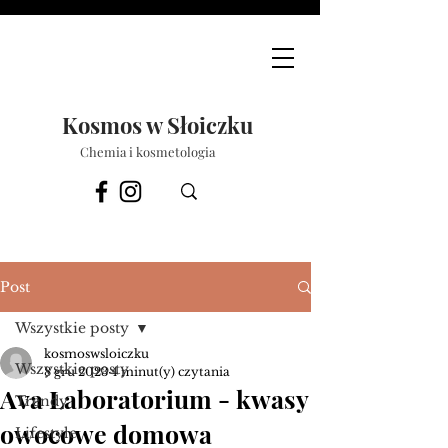
Kosmos w Słoiczku
Chemia i kosmetologia
Post
Wszystkie posty
kosmoswsloiczku
Wszystkie posty
8 gru 2023
4 minut(y) czytania
Ava Laboratorium - kwasy
Trendy
owocowe domowa
Lifestyle