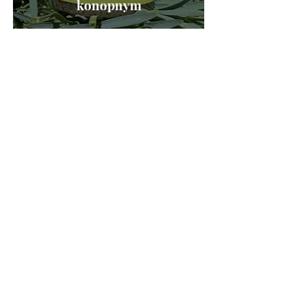
konopnym
21 kwi 2022
3 minut(y) czytania
Nowości kosmetyczne
Peeling do twarzy od ala
natural beauty
Wrzuć wiadomość do