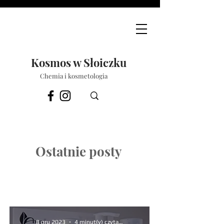
Kosmos w Słoiczku
Chemia i kosmetologia
Ostatnie posty
8 gru 2023
4 minut(y) czytania