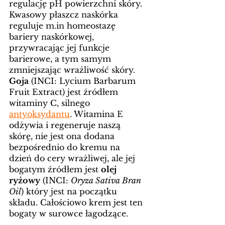
regulację pH powierzchni skóry. 
Kwasowy płaszcz naskórka 
reguluje m.in homeostazę 
bariery naskórkowej, 
przywracając jej funkcje 
barierowe, a tym samym 
zmniejszając wrażliwość skóry. 
Goja
 (INCI: Lycium Barbarum 
Fruit Extract) jest źródłem 
witaminy C, silnego 
antyoksydantu
. Witamina E 
odżywia i regeneruje naszą 
skórę, nie jest ona dodana 
bezpośrednio do kremu na 
dzień do cery wrażliwej, ale jej 
bogatym źródłem jest 
olej 
ryżowy
 (INCI: 
Oryza Sativa Bran 
Oil
) który jest na początku 
składu. Całościowo krem jest ten 
bogaty w surowce łagodzące.