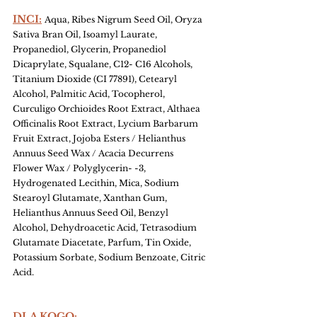
INCI:
Aqua, Ribes Nigrum Seed Oil, Oryza 
Sativa Bran Oil, Isoamyl Laurate, 
Propanediol, Glycerin, Propanediol 
Dicaprylate, Squalane, C12- C16 Alcohols, 
Titanium Dioxide (CI 77891), Cetearyl 
Alcohol, Palmitic Acid, Tocopherol, 
Curculigo Orchioides Root Extract, Althaea 
Officinalis Root Extract, Lycium Barbarum 
Fruit Extract, Jojoba Esters / Helianthus 
Annuus Seed Wax / Acacia Decurrens 
Flower Wax / Polyglycerin- -3, 
Hydrogenated Lecithin, Mica, Sodium 
Stearoyl Glutamate, Xanthan Gum, 
Helianthus Annuus Seed Oil, Benzyl 
Alcohol, Dehydroacetic Acid, Tetrasodium 
Glutamate Diacetate, Parfum, Tin Oxide, 
Potassium Sorbate, Sodium Benzoate, Citric 
Acid.
DLA KOGO: