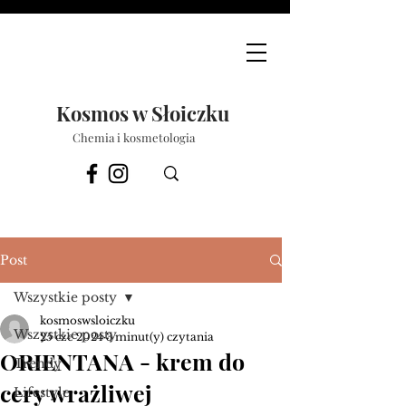
Kosmos w Słoiczku
Chemia i kosmetologia
Post
Wszystkie posty
kosmoswsloiczku
Wszystkie posty
25 cze 2024
3 minut(y) czytania
ORIENTANA - krem do
Trendy
cery wrażliwej
Lifestyle