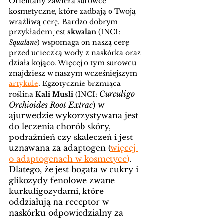
Orientany zawiera surowce 
kosmetyczne, które zadbają o Twoją 
wrażliwą cerę. Bardzo dobrym 
przykładem jest 
skwalan
 (INCI: 
Squalane
) wspomaga on naszą cerę 
przed ucieczką wody z naskórka oraz 
działa kojąco. Więcej o tym surowcu 
znajdziesz w naszym wcześniejszym 
artykule
. Egzotycznie brzmiąca 
Curculigo 
roślina 
Kali Musli
 (INCI: 
Orchioides Root Extrac
) w 
ajurwedzie wykorzystywana jest 
do leczenia chorób skóry, 
podrażnień czy skaleczeń i jest 
uznawana za adaptogen (
więcej 
o adaptogenach w kosmetyce
)
. 
Dlatego, że jest bogata w 
cukry i 
glikozydy fenolowe zwane 
kurkuligozydami, które 
oddziałują na receptor w 
naskórku odpowiedzialny za 