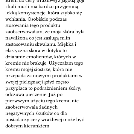
Krem do cery wrażliwej z jagodą goji 
i kali musli ma bardzo przyjemną, 
lekką konsystencję, która szybko się 
wchłania. Osobiście podczas 
stosowania tego produktu 
zaobserwowałam, że moja skóra była 
nawilżona co jest zasługą m.in 
zastosowaniu skwalanu. Miękka i 
elastyczna skóra w dotyku to 
działanie emolientów, których w 
kremie nie brakuje. Użyczałam tego 
kremu mojej siostrze, która nie 
przepada za nowymi produktami w 
swojej pielęgnacji gdyż często 
przypłaca to podrażnieniem skóry; 
odczuwa pieczenie. Już po 
pierwszym użyciu tego kremu nie 
zaobserwowała żadnych 
negatywnych skutków co dla 
posiadaczy cery wrażliwej może być 
dobrym kierunkiem. 