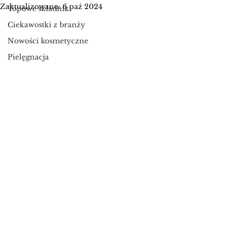
Zaktualizowano:
6 paź 2024
Topowe składniki
Ciekawostki z branży
Nowości kosmetyczne
Pielęgnacja