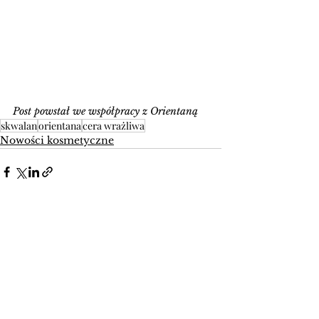
Post powstał we współpracy z Orientaną
skwalan
orientana
cera wrażliwa
Nowości kosmetyczne
Zobacz wszystkie
Ostatnie posty