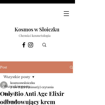
Kosmos w Słoiczku
Chemia i kosmetologia
Post
Wszystkie posty
kosmoswsloiczku
Wszystkie posty
8 cze 2022
2 minut(y) czytania
Only Bio Anti Age Elixir
Trendy
odbudowujący krem
Lifestyle