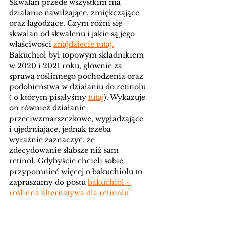
Skwalan przede wszystkim ma 
działanie nawilżające, zmiękczające 
oraz łagodzące. Czym różni się 
skwalan od skwalenu i jakie są jego 
właściwości 
znajdziecie tutaj.
Bakuchiol był topowym składnikiem 
w 2020 i 2021 roku, głównie za 
sprawą roślinnego pochodzenia oraz 
podobieństwa w działaniu do retinolu 
( o którym pisałyśmy 
tutaj
)
. Wykazuje 
on również działanie 
przeciwzmarszczkowe, wygładzające 
i ujędrniające, jednak trzeba 
wyraźnie zaznaczyć, że 
zdecydowanie słabsze niż sam 
retinol. Gdybyście chcieli sobie 
przypomnieć więcej o bakuchiolu to 
zapraszamy do postu 
bakuchiol - 
roślinna alternatywa dla retinolu.