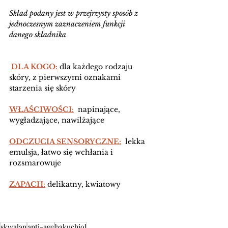
Skład podany jest w przejrzysty sposób z 
jednoczesnym zaznaczeniem funkcji 
danego składnika
DLA KOGO:
 dla każdego rodzaju 
skóry, z pierwszymi oznakami 
starzenia się skóry 
WŁAŚCIWOŚCI:
  napinające, 
wygładzające, nawilżające
ODCZUCIA SENSORYCZNE:
  lekka 
emulsja, łatwo się wchłania i 
rozsmarowuje 
ZAPACH:
 delikatny, kwiatowy
skwalan
anti-age
bakuchiol