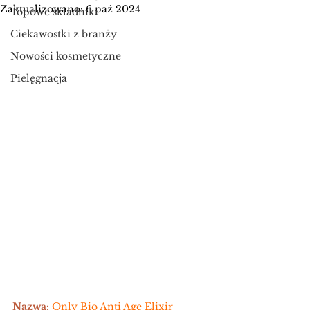
Zaktualizowano:
6 paź 2024
Topowe składniki
Ciekawostki z branży
Nowości kosmetyczne
Pielęgnacja
Nazwa: 
Only Bio Anti Age Elixir 