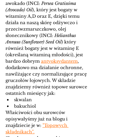
awokado (INCI: 
Persea Gratissima 
(Avocado) Oil
), który jest bogaty w 
witaminy A,D oraz E, dzięki temu 
działa na naszą skórę odżywczo i 
przeciwzmarszczkowo, olej 
słonecznikowy (INCI: 
Helianthus 
Annuus (Sunflower) Seed Oil
)
 który 
również bogaty jest w witaminę E 
(określaną witaminą młodości), jest 
bardzo dobrym 
antyoksydantem
, 
dodatkowo ma działanie ochronne, 
nawilżające czy normalizujące pracę 
gruczołów łojowych. W składzie 
znajdziemy również topowe surowce 
ostatnich miesięcy jak:
skwalan
bakuchiol
Właściwości obu surowców 
opisywałyśmy już na blogu i 
znajdziecie je w: 
"Topowych 
składnikach"
.