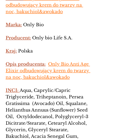
odbudowujący krem do twarzy na 
noc, bakuchiol&awokado
Marka:
 Only Bio
Producent:
 Only bio Life S.A.
Kraj:
 Polska
Opis producenta:
Only Bio Anti Age 
Elixir odbudowujący krem do twarzy 
na noc, bakuchiol&awokado
INCI: 
Aqua, Caprylic/Capric 
Triglyceride, Triheptanoin, Persea 
Gratissima  (Avocado) Oil, Squalane, 
Helianthus Annuus (Sunflower) Seed 
Oil,  Octyldodecanol, Polyglyceryl-3 
Dicitrate/Stearate, Cetearyl Alcohol,  
Glycerin, Glyceryl Stearate, 
Bakuchiol, Acacia Senegal Gum, 