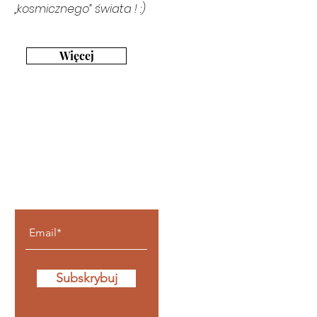
„kosmicznego” świata ! :)
Więcej
Bądź z nami na
bieżąco
Subskrybuj