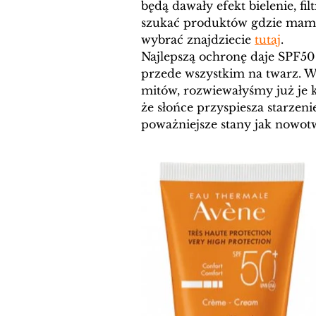
będą dawały efekt bielenie, fil
szukać produktów gdzie mamy 
wybrać znajdziecie 
tutaj
.
Najlepszą ochronę daje SPF5
przede wszystkim na twarz. W 
mitów, rozwiewałyśmy już je k
że słońce przyspiesza starzeni
poważniejsze stany jak nowotw