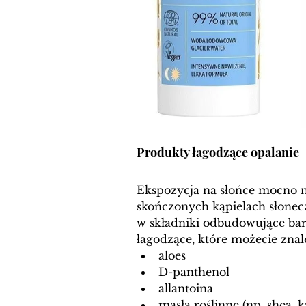
Produkty łagodzące opalanie 
Ekspozycja na słońce mocno n
skończonych kąpielach słonec
w składniki odbudowujące bari
łagodzące, które możecie znal
aloes
D-panthenol
allantoina 
masła roślinne (np. shea, 