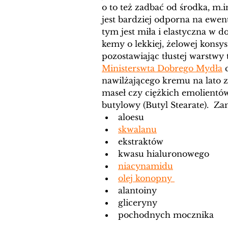
o to też zadbać od środka, m.
jest bardziej odporna na ewe
tym jest miła i elastyczna w 
kemy o lekkiej, żelowej konsys
pozostawiając tłustej warstwy t
Ministerswta Dobrego Mydła
 
nawilżającego kremu na lato z
maseł czy ciężkich emolientów 
butylowy (Butyl Stearate).  Za
aloesu
skwalanu
ekstraktów
kwasu hialuronowego
niacynamidu
olej konopny 
alantoiny
gliceryny
pochodnych mocznika