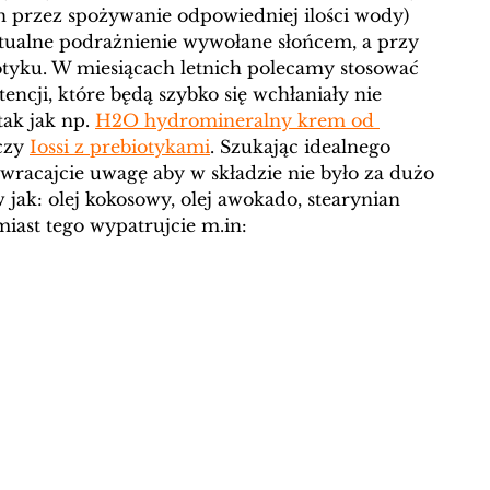
in przez spożywanie odpowiedniej ilości wody) 
ntualne podrażnienie wywołane słońcem, a przy 
dotyku. W miesiącach letnich polecamy stosować 
tencji, które będą szybko się wchłaniały nie 
ak jak np. 
H
2O hydromineralny krem od 
czy 
Iossi z prebiotykami
. Szukając idealnego 
wracajcie uwagę aby w składzie nie było za dużo 
jak: olej kokosowy, olej awokado, 
stearynian 
miast tego wypatrujcie m.in: