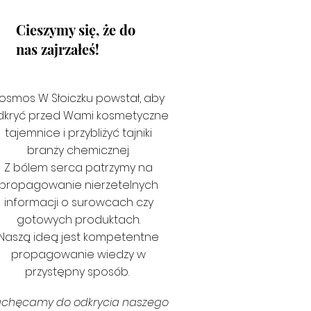
Cieszymy się, że do
nas zajrzałeś!
osmos W Słoiczku powstał, aby
dkryć przed Wami kosmetyczne
tajemnice i przybliżyć tajniki
branży chemicznej.
Z bólem serca patrzymy na
propagowanie nierzetelnych
informacji o surowcach czy
gotowych produktach.
Naszą ideą jest kompetentne
propagowanie wiedzy w
przystępny sposób.
achęcamy do odkrycia naszego