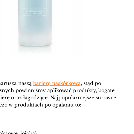
arusza naszą 
barierę naskórkową
, stąd po 
znych powinniśmy aplikować produkty, bogate 
erę oraz łagodzące. Najpopularniejsze surowce 
eźć w produktach po opalaniu to:
kakaowe, jojoba)