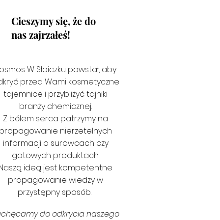
Cieszymy się, że do
nas zajrzałeś!
osmos W Słoiczku powstał, aby
dkryć przed Wami kosmetyczne
tajemnice i przybliżyć tajniki
branży chemicznej.
Z bólem serca patrzymy na
propagowanie nierzetelnych
informacji o surowcach czy
gotowych produktach.
Naszą ideą jest kompetentne
propagowanie wiedzy w
przystępny sposób.
achęcamy do odkrycia naszego