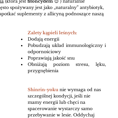
na
 (która jest 
fitoncydem
 😉 ) naturalnie 
ęsto spożywany jest jako „naturalny” antybiotyk, 
spotkać suplementy z allicyną podnoszące naszą 
Zalety kąpieli leśnych: 
Dodają energii
Pobudzają układ immunologiczny i 
odpornościowy
Poprawiają jakość snu
Obniżają poziom stresu, lęku, 
przygnębienia
Shinrin-yoku
 nie wymaga od nas 
szczególnej kondycji, jeśli nie 
mamy energii lub chęci na 
spacerowanie wystarczy samo 
przebywanie w lesie. Oddychaj 