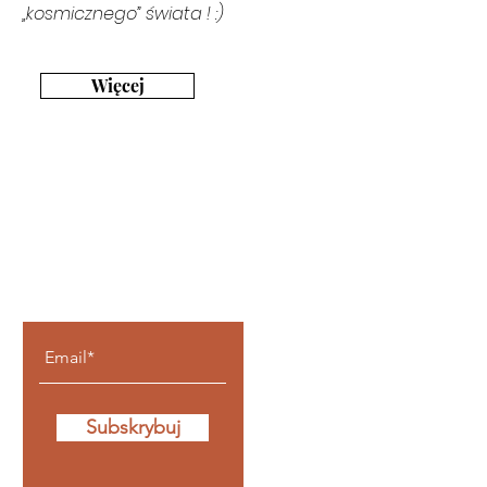
„kosmicznego” świata ! :)
Więcej
Bądź z nami na
bieżąco
Subskrybuj