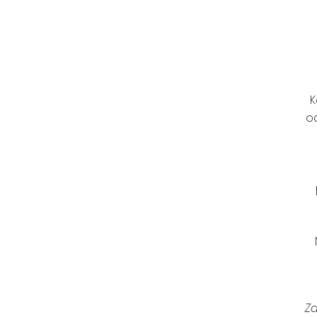
K
o
Z