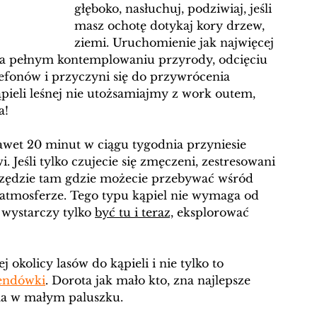
głęboko, nasłuchuj, podziwiaj, jeśli 
masz ochotę dotykaj kory drzew, 
ziemi. Uruchomienie jak najwięcej 
a pełnym kontemplowaniu przyrody, odcięciu 
efonów i przyczyni się do przywrócenia 
ieli leśnej nie utożsamiajmy z work outem, 
a! 
wet 20 minut w ciągu tygodnia przyniesie 
Jeśli tylko czujecie się zmęczeni, zestresowani 
wszędzie tam gdzie możecie przebywać wśród 
j atmosferze. Tego typu kąpiel nie wymaga od 
wystarczy tylko 
być tu i teraz,
 eksplorować 
 okolicy lasów do kąpieli i nie tylko to 
endówki
. Dorota jak mało kto, zna najlepsze 
 ma w małym paluszku. 