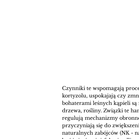
Czynniki te wspomagają proces
kortyzolu, uspokajają czy zm
bohaterami leśnych kąpieli są 
drzewa, rośliny. Związki te ha
regulują mechanizmy obronn
przyczyniają się do zwiększe
naturalnych zabójców (NK - na