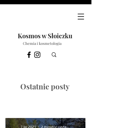
Kosmos w Słoiczku
Chemia i kosmetologia
Ostatnie posty
7 lip 2021
2 minut(y) czytania