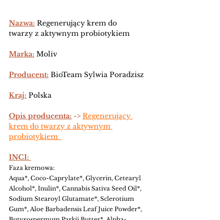
Nazwa:
Regenerujący krem do 
twarzy z aktywnym probiotykiem
Marka:
 Moliv
Producent:
 BioTeam Sylwia Poradzisz
Kraj:
 Polska
Opis producenta:
 ->
Regenerujący 
krem do twarzy z aktywnym 
probiotykiem  
INCI: 
Faza kremowa:
Aqua*, Coco-Caprylate*, Glycerin, Cetearyl 
Alcohol*, Inulin*, Cannabis Sativa Seed Oil*, 
Sodium Stearoyl Glutamate*, Sclerotium 
Gum*, Aloe Barbadensis Leaf Juice Powder*, 
Butyrospermum Parkii Butter*, Alpha-