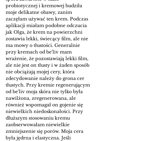
probiotycznej i kremowej budziła 
moje delikatne obawy, zanim 
zaczęłam używać ten krem. Podczas 
aplikacji miałam podobne odczucia 
jak Olga, że krem na powierzchni 
zostawia lekki, świecący film, ale nie 
ma mowy o tłustości. Generalnie 
przy kremach od be'liv mam 
wrażenie, że pozostawiają lekki film, 
ale nie jest on tłusty i w żaden sposób 
nie obciążają mojej cery, która 
zdecydowanie należy do grona cer 
tłustych. Przy kremie regenerującym 
od be'liv moja skóra nie tylko była 
nawilżona, zregenerowana, ale 
również wspomagał on gojenie się 
niewielkich niedoskonałości. Przy 
dłuższym stosowaniu kremu 
zaobserwowałam niewielkie 
zmniejszenie się porów. Moja cera 
była jędrna i elastyczna. Jeśli 