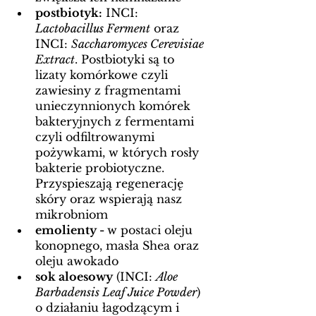
postbiotyk:
 INCI: 
Lactobacillus Ferment
 oraz 
INCI: 
Saccharomyces Cerevisiae 
Extract
. Postbiotyki są to 
lizaty komórkowe czyli 
zawiesiny z fragmentami 
unieczynnionych komórek 
bakteryjnych z fermentami 
czyli odfiltrowanymi 
pożywkami, w których rosły 
bakterie probiotyczne. 
Przyspieszają regenerację 
skóry oraz wspierają nasz 
mikrobniom 
emolienty - 
w postaci oleju 
konopnego, masła Shea oraz 
oleju awokado
sok aloesowy
 (INCI: 
A
loe 
Barbadensis Leaf Juice Powder
) 
o działaniu łagodzącym i 