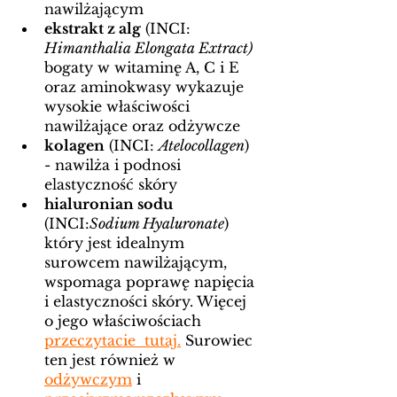
nawilżającym
ekstrakt z alg
 (INCI: 
Himanthalia Elongata Extract) 
bogaty w witaminę A, C i E 
oraz aminokwasy wykazuje 
wysokie właściwości 
nawilżające oraz odżywcze
kolagen
 (INCI: 
Atelocollagen
) 
- nawilża i podnosi 
elastyczność skóry
hialuronian sodu
(INCI:
Sodium Hyaluronate
) 
który jest idealnym 
surowcem nawilżającym, 
wspomaga poprawę napięcia 
i elastyczności skóry. Więcej 
o jego właściwościach 
przeczytacie  tutaj.
 Surowiec 
ten jest również w 
odżywczym
 i 