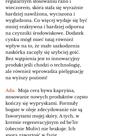
regularnym stosowaniu rano i 
wieczorem, skóra stała się wyraźnie 
bardziej nawilżona, wyciszona i 
wygładzona. Co więcej wydaje się być 
mniej reaktywna i bardziej odporna 
na czynniki środowiskowe. Dodatek 
cynku mógł mieć tutaj również 
wpływ na to, że małe uszkodzenia 
naskórka zaczęły się szybciej goić. 
Bez wątpienia jest to innowacyjny 
produkt jeśli chodzi o technologię, 
ale również wprowadza pielęgnację 
na wyższy poziom!
Ada:  
Moja cera bywa kapryśna, 
stosowanie nowych produktów często 
kończy się wypryskami. Formuły 
bogate w oleje zdecydowanie nie są 
faworytami mojej skóry. A tych, w 
kremie regeneracyjnym od be'liv 
(obecnie Moliv) nie brakuje. Ich 
spora zawartość w fazie 