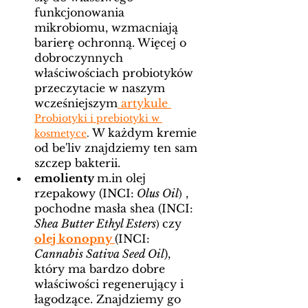
funkcjonowania 
mikrobiomu, wzmacniają 
barierę ochronną. Więcej o 
dobroczynnych 
właściwościach probiotyków 
przeczytacie w naszym 
wcześniejszym
 artykule 
Probiotyki i prebiotyki w 
W każdym kremie 
kosmetyce
. 
od be'liv znajdziemy ten sam 
szczep bakterii. 
emolienty 
m.in olej 
rzepakowy (INCI:
Olus Oil
 , 
)
pochodne masła shea (INCI:
Shea Butter Ethyl Esters
czy 
) 
olej konopny 
(INCI: 
Cannabis Sativa Seed Oil
), 
który ma bardzo dobre 
właściwości regenerujący i 
łagodzące. Znajdziemy go 