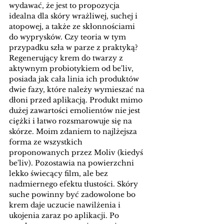
wydawać, że jest to propozycja 
idealna dla skóry wrażliwej, suchej i 
atopowej, a także ze skłonnościami 
do wyprysków. Czy teoria w tym 
przypadku szła w parze z praktyką? 
Regenerujący krem do twarzy z 
aktywnym probiotykiem
 od be'liv, 
posiada jak cała linia ich produktów 
dwie fazy, które należy wymieszać na 
dłoni przed aplikacją. Produkt mimo 
dużej zawartości emolientów nie jest 
ciężki i łatwo rozsmarowuje się na 
skórze. Moim zdaniem to najlżejsza 
forma ze wszystkich 
proponowanych przez Moliv (kiedyś 
be'liv). Pozostawia na powierzchni 
lekko świecący film, ale bez 
nadmiernego efektu tłustości. Skóry 
suche powinny być zadowolone bo 
krem daje uczucie nawilżenia i 
ukojenia zaraz po aplikacji. Po 