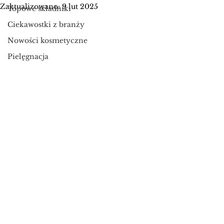
Zaktualizowano:
9 lut 2025
Topowe składniki
Ciekawostki z branży
Nowości kosmetyczne
Pielęgnacja