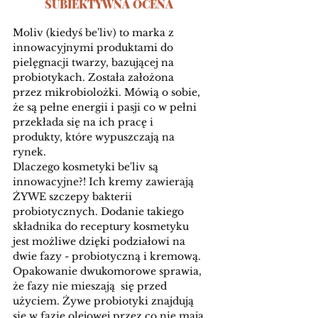
SUBIEKTYWNA OCENA 
Moliv (kiedyś be'liv) to marka z 
innowacyjnymi produktami do 
pielęgnacji twarzy, bazującej na 
probiotykach. Została założona 
przez mikrobiolożki. Mówią o sobie, 
że są pełne energii i pasji co w pełni 
przekłada się na ich pracę i 
produkty, które wypuszczają na 
rynek. 
Dlaczego kosmetyki be'liv są 
innowacyjne?! Ich kremy zawierają 
ŻYWE szczepy bakterii 
probiotycznych. Dodanie takiego 
składnika do receptury kosmetyku 
jest możliwe dzięki podziałowi na 
dwie fazy - probiotyczną i kremową. 
Opakowanie dwukomorowe sprawia, 
że fazy nie mieszają  się przed 
użyciem. Żywe probiotyki znajdują 
się w fazie olejowej przez co nie mają 