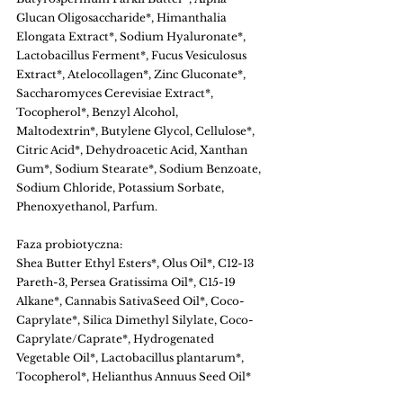
Glucan Oligosaccharide*, Himanthalia 
Elongata Extract*, Sodium Hyaluronate*, 
Lactobacillus Ferment*, Fucus Vesiculosus 
Extract*, Atelocollagen*, Zinc Gluconate*, 
Saccharomyces Cerevisiae Extract*, 
Tocopherol*, Benzyl Alcohol, 
Maltodextrin*, Butylene Glycol, Cellulose*, 
Citric Acid*, Dehydroacetic Acid, Xanthan 
Gum*, Sodium Stearate*, Sodium Benzoate, 
Sodium Chloride, Potassium Sorbate, 
Phenoxyethanol, Parfum.
Faza probiotyczna:
Shea Butter Ethyl Esters*, Olus Oil*, C12-13 
Pareth-3, Persea Gratissima Oil*, C15-19 
Alkane*, Cannabis SativaSeed Oil*, Coco-
Caprylate*, Silica Dimethyl Silylate, Coco-
Caprylate/Caprate*, Hydrogenated 
Vegetable Oil*, Lactobacillus plantarum*, 
Tocopherol*, Helianthus Annuus Seed Oil*