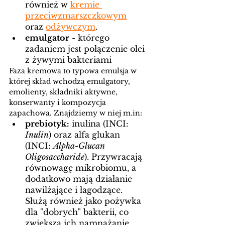
również w 
kremie 
przeciwzmarszczkowym
oraz 
odżywczym
. 
emulgator
 - którego 
zadaniem jest połączenie olei 
z żywymi bakteriami 
Faza kremowa to typowa emulsja w 
której skład wchodzą emulgatory, 
emolienty, składniki aktywne, 
konserwanty i kompozycja 
zapachowa. Znajdziemy w niej m.in: 
prebiotyk:
 inulina (INCI: 
Inulin
) oraz alfa glukan 
(INCI: 
Alpha-Glucan 
Oligosaccharide
). Przywracają 
równowagę mikrobiomu, a 
dodatkowo mają działanie 
nawilżające i łagodzące. 
Służą również jako pożywka 
dla "dobrych" bakterii, co 
zwiększa ich namnażanie