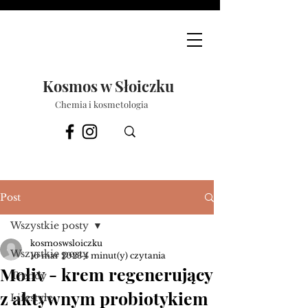
Kosmos w Słoiczku
Chemia i kosmetologia
Post
Wszystkie posty
kosmoswsloiczku
Wszystkie posty
16 mar 2023
4 minut(y) czytania
Moliv - krem regenerujący
Trendy
z aktywnym probiotykiem
Lifestyle