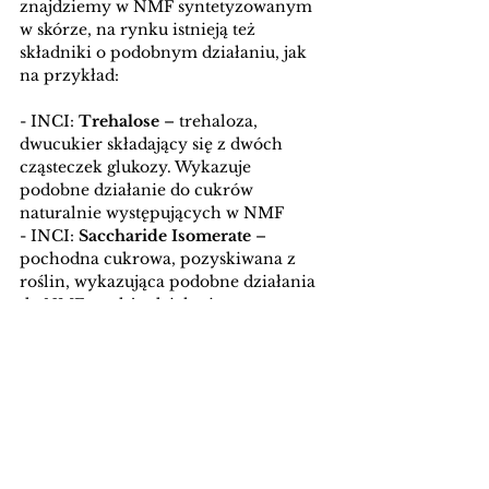
znajdziemy w NMF syntetyzowanym 
w skórze, na rynku istnieją też 
składniki o podobnym działaniu, jak 
na przykład:
- INCI:
 Trehalose 
– trehaloza, 
dwucukier składający się z dwóch 
cząsteczek glukozy. Wykazuje 
podobne działanie do cukrów 
naturalnie występujących w NMF
- INCI: 
Saccharide Isomerate
 – 
pochodna cukrowa, pozyskiwana z 
roślin, wykazująca podobne działania 
do NMF, a także działanie 
przeciwzapalne.
nawilżanie
skóra sucha
skóra atopowa
TEWL
skóra odwodniona
Pielęgnacja