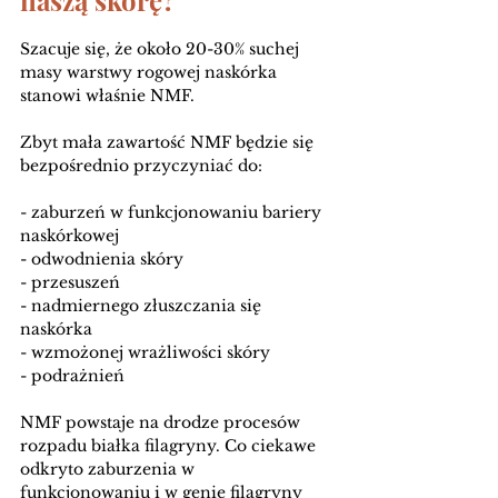
naszą skórę?
Szacuje się, że około 20-30% suchej 
masy warstwy rogowej naskórka 
stanowi właśnie NMF. 
Zbyt mała zawartość NMF będzie się 
bezpośrednio przyczyniać do:
- zaburzeń w funkcjonowaniu bariery 
naskórkowej
- odwodnienia skóry
- przesuszeń
- nadmiernego złuszczania się 
naskórka
- wzmożonej wrażliwości skóry
- podrażnień
NMF powstaje na drodze procesów 
rozpadu białka filagryny. Co ciekawe 
odkryto zaburzenia w 
funkcjonowaniu i w genie filagryny 