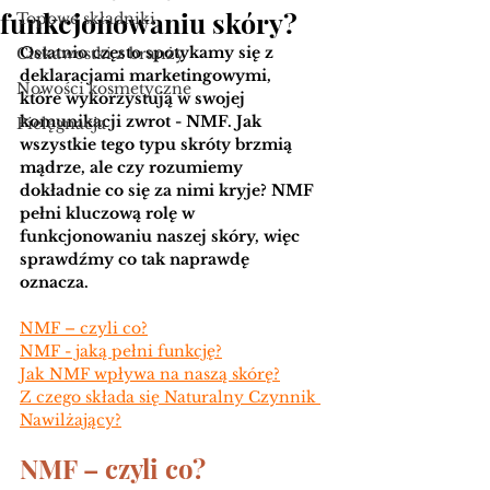
funkcjonowaniu skóry?
Topowe składniki
Ostatnio często spotykamy się z 
Ciekawostki z branży
deklaracjami marketingowymi, 
Nowości kosmetyczne
które wykorzystują w swojej 
komunikacji zwrot - NMF. Jak 
Pielęgnacja
wszystkie tego typu skróty brzmią 
mądrze, ale czy rozumiemy 
dokładnie co się za nimi kryje? NMF 
pełni kluczową rolę w 
funkcjonowaniu naszej skóry, więc 
sprawdźmy co tak naprawdę 
oznacza.
NMF – czyli co?
NMF - jaką pełni funkcję?
Jak NMF wpływa na naszą skórę?
Z czego składa się Naturalny Czynnik 
Nawilżający?
NMF – czyli co?