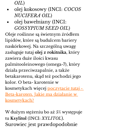
OIL
) 
olej kokosowy (INCI: 
COCOS 
NUCIFERA OIL
) 
olej bawełniany (INCI: 
GOSSYPIUM SEED OIL
) 
Oleje roślinne są świetnym źródłem 
lipidów, które są budulcem bariery 
naskórkowej. Na szczególną uwagę 
zasługuje tutaj 
olej z rokitnika
, który 
zawiera duże ilości kwasu 
palmitooleinowego (omega-7), który 
działa przeciwzapalnie, a także 
betakarotenu, skąd też pochodzi jego 
kolor. O beta- karotenie w 
kosmetykach więcej 
poczytacie tutaj - 
Beta-karoten. Jakie ma działanie w 
kosmetykach?
W dużym stężeniu bo aż 5% występuje 
). 
tu 
Ksylitol
 (INCI: 
XYLITOL
Surowiec jest prawdopodobnie 