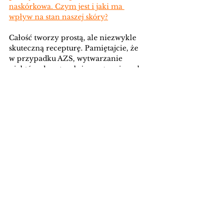
naskórkowa. Czym jest i jaki ma 
wpływ na stan naszej skóry?
Całość tworzy prostą, ale niezwykle 
skuteczną recepturę. Pamiętajcie, że 
w przypadku AZS, wytwarzanie 
niektórych naturalnie występujących 
składników w skórze jest zaburzone, 
więc musimy je dostarczać z 
kosmetykami. Przy pielęgnacji skóry 
atopowej musimy zadbać przede 
wszystkim o podstawy a dopiero 
później rozszerzać naszą pielęgnację. 
Artykuł powstał we współpracy z Le Coeur.
nawilżanie
skóra sucha
skóra atopowa
bariera naskórkowa
lecoeur
Nowości kosmetyczne