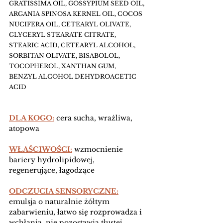
GRATISSIMA OIL, GOSSYPIUM SEED OIL, 
ARGANIA SPINOSA KERNEL OIL, COCOS 
NUCIFERA OIL, CETEARYL OLIVATE, 
GLYCERYL STEARATE CITRATE, 
STEARIC ACID, CETEARYL ALCOHOL, 
SORBITAN OLIVATE, BISABOLOL, 
TOCOPHEROL, XANTHAN GUM, 
BENZYL ALCOHOL DEHYDROACETIC 
ACID
DLA KOGO:
cera sucha, wrażliwa, 
atopowa 
WŁAŚCIWOŚCI:
wzmocnienie 
bariery hydrolipidowej, 
regenerujące, łagodzące 
ODCZUCIA SENSORYCZNE:
emulsja o naturalnie żółtym 
zabarwieniu, łatwo się rozprowadza i 
wchłania, nie pozostawia tłustej 