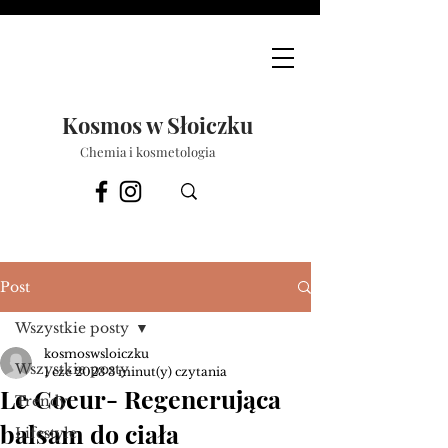
Kosmos w Słoiczku
Chemia i kosmetologia
Post
Wszystkie posty
kosmoswsloiczku
Wszystkie posty
1 cze 2023
3 minut(y) czytania
Le Coeur- Regenerująca
Trendy
balsam do ciała
Lifestyle