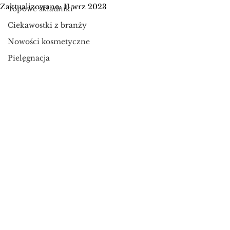
Zaktualizowano:
11 wrz 2023
Topowe składniki
Ciekawostki z branży
Nowości kosmetyczne
Pielęgnacja