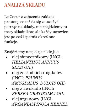
ANALIZA SKŁADU 
Le Coeur z założenia zakłada 
prostotę, co też da się zauważyć 
patrząc na składy. nie znajdziemy tu 
masy składników, ale każdy surowiec 
jest po coś i spełnia określone 
funkcje. 
Znajdziemy tutaj oleje takie jak:
olej słonecznikowy (INCI: 
HELIANTHUS ANNUUS 
SEED OIL
)
olej ze słodkich migdałów 
(INCI: 
PRUNUS 
AMYGDALUS  DULCIS OIL
) 
olej z awokado (INCI: 
PERSEA GRATISSIMA OIL
olej arganowy (INCI: 
ARGANIASPINOSA KERNEL 