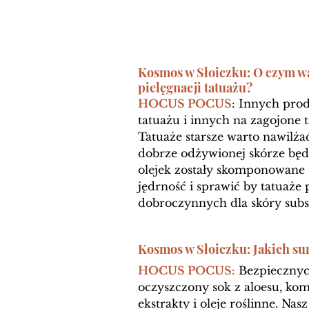
Kosmos w Słoiczku: O czym w
pielęgnacji tatuażu?
HOCUS POCUS
: Innych pro
tatuażu i innych na zagojone 
Tatuaże starsze warto nawilżać
dobrze odżywionej skórze będą
olejek zostały skomponowane t
jędrność i sprawić by tatuaże 
dobroczynnych dla skóry subst
Kosmos w Słoiczku: Jakich s
HOCUS POCUS:
 Bezpiecznyc
oczyszczony sok z aloesu, kom
ekstrakty i oleje roślinne. Na