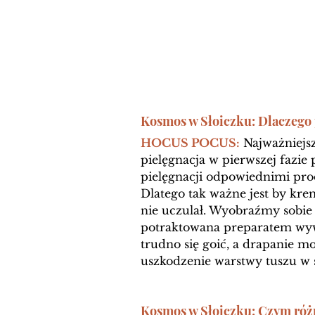
Kosmos w Słoiczku: Dlaczego p
HOCUS POCUS:
 Najważniejs
pielęgnacja w pierwszej fazie
pielęgnacji odpowiednimi pr
Dlatego tak ważne jest by krem
nie uczulał. Wyobraźmy sobie 
potraktowana preparatem wywo
trudno się goić, a drapanie m
uszkodzenie warstwy tuszu w s
Kosmos w Słoiczku: Czym różn