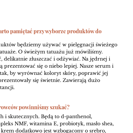
arto pamiętać przy wyborze produktów do 
duktów będziemy używać w pielęgnacji świeżego 
tatuaże. O świeżym tatuażu już mówiliśmy. 
, delikatnie złuszczać i odżywiać. Na jędrnej i 
 prezentować się o niebo lepiej. Nasze serum i 
ak, by wyrównać koloryt skóry, poprawić jej 
prezentowały się świetnie. Zawierają dużo 
ancji.
urowców powinniśmy szukać? 
h i skutecznych. Będą to d-panthenol, 
pleks NMF, witamina E, probiotyk, masło shea, 
sz krem dodatkowo jest wzbogacony o srebro, 