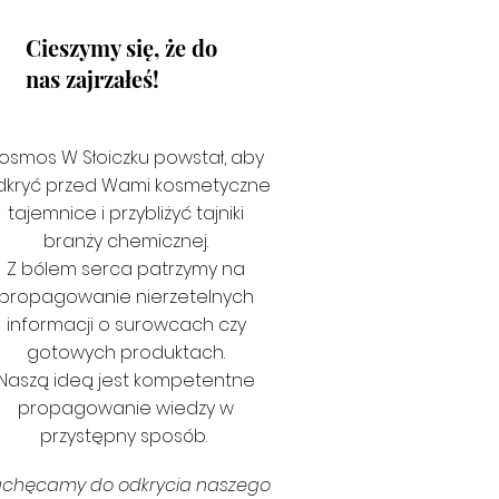
Cieszymy się, że do
nas zajrzałeś!
osmos W Słoiczku powstał, aby
dkryć przed Wami kosmetyczne
tajemnice i przybliżyć tajniki
branży chemicznej.
Z bólem serca patrzymy na
propagowanie nierzetelnych
informacji o surowcach czy
gotowych produktach.
Naszą ideą jest kompetentne
propagowanie wiedzy w
przystępny sposób.
achęcamy do odkrycia naszego