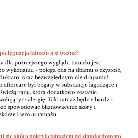
ielęgnacja tatuażu jest ważna? 
za dla późniejszego wyglądu tatuażu jest 
 po wykonaniu - polega ona na dbaniu o czystość, 
oduktami oraz bezwzględnym nie drapaniu! 
 aftercare był bogaty w substancje łagodzące i 
świeżą ranę, która dodatkowo zostanie 
łującym alergię. Taki tatuaż będzie bardzo 
oże spowodować bliznowacenie skóry i 
kórze i wzoru tatuażu.
i się skóra pokryta tatuażem od standardowego 