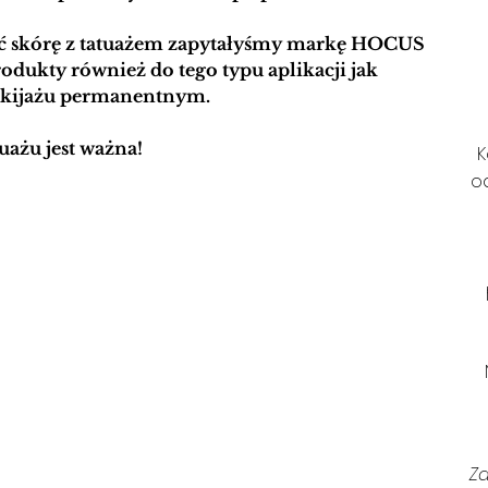
ć skórę z tatuażem zapytałyśmy markę HOCUS 
odukty również do tego typu aplikacji jak 
akijażu permanentnym. 
uażu jest ważna!
K
o
Z