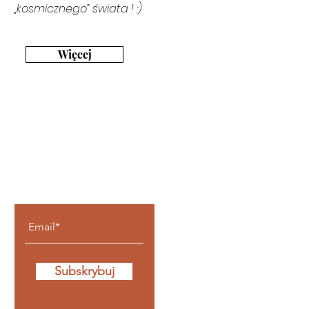
„kosmicznego” świata ! :)
Więcej
Bądź z nami na
bieżąco
Subskrybuj