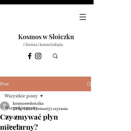
Kosmos w Słoiczku
Chemia i kosmetologia
Post
Wszystkie posty
kosmoswsloiczku
Wszystkie posty
23 lip 2024
3 minut(y) czytania
Czy zmywać płyn
Trendy
micelarny?
Lifestyle