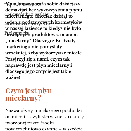
Mało kto wyobraża sobie dzisiejszy 
Topowe składniki
demakijaż bez wykorzystania płynu 
Ciekawostki z branży
micelarnego. Chociaż dzisiaj to 
jeden z podstawowych kosmetyków 
Nowości kosmetyczne
w naszej łazience to kiedyś nie było 
Pielęgnacja
dostępnych produktów z mianem 
„micelarny”. Dlaczego? Bo działy 
marketingu nie pomyślały 
wcześniej, żeby wykorzystać micele. 
Przyjrzyj się z nami, czym tak 
naprawdę jest płyn micelarny i 
dlaczego jego zmycie jest takie 
ważne! 
Czym jest płyn 
micelarny?
Nazwa płyny micelarnego pochodzi 
od miceli – czyli sferycznej struktury 
tworzonej przez środki 
powierzchniowo czynne – w skrócie 