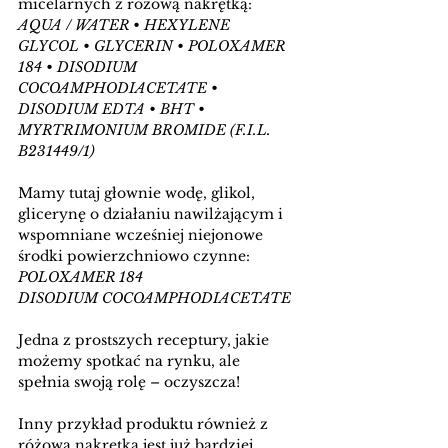
micelarnych z różową nakrętką:
AQUA / WATER • HEXYLENE 
GLYCOL • GLYCERIN • POLOXAMER 
184 • DISODIUM 
COCOAMPHODIACETATE • 
DISODIUM EDTA • BHT • 
MYRTRIMONIUM BROMIDE (F.I.L. 
B231449/1)
Mamy tutaj głownie wodę, glikol, 
glicerynę o działaniu nawilżającym i 
wspomniane wcześniej niejonowe 
środki powierzchniowo czynne:
POLOXAMER 184
DISODIUM COCOAMPHODIACETATE
Jedna z prostszych receptury, jakie 
możemy spotkać na rynku, ale 
spełnia swoją rolę – oczyszcza!
Inny przykład produktu również z 
różowa nakrętką jest już bardziej 