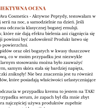
IEKTYWNA OCENA 
 Ava Cosmetics - Aktywne Peptydy, testowałam w 
serii na noc, a samodzielnie na dzień. Jeśli 
ona odczucia klasycznej bogatej emulsji. 
tóre nie dają efektu bielenia ani ciągnięcia się 
ji powinni być zadowoleni! Produkt łatwo się 
po powierzchni. 
ipidów oraz olei bogatych w kwasy tłuszczowe 
kową, co w moim przypadku jest niezwykle 
egularnym stosowaniu można było zauważyć 
m, samym skóra stała się bardziej napięta, 
ki zniknęły! Nie bez znaczenia jest tu również 
ów, które posiadają właściwości uelastyczniające 
 i odczucia w przypadku kremu to jestem na TAK! 
rzypadku serum, że zapach był dla mnie zbyt 
tóra najczęściej używa produktów zupełnie 