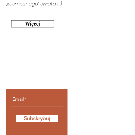
„kosmicznego” świata ! :)
Więcej
Bądź z nami na
bieżąco
Subskrybuj