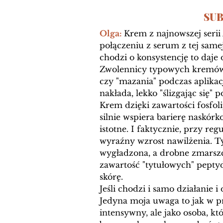
SUB
Olga: 
Krem z najnowszej serii
połączeniu z serum z tej samej 
chodzi o konsystencję to daje 
Zwolennicy typowych kremów, k
czy "mazania" podczas aplikac
nakłada, lekko "ślizgając się" 
Krem dzięki zawartości fosfol
silnie wspiera barierę naskór
istotne. I faktycznie, przy r
wyraźny wzrost nawilżenia. Ty
wygładzona, a drobne zmarszcz
zawartość "tytułowych" peptyd
skórę. 
Jeśli chodzi i samo działanie
Jedyna moja uwaga to jak w p
intensywny, ale jako osoba, k