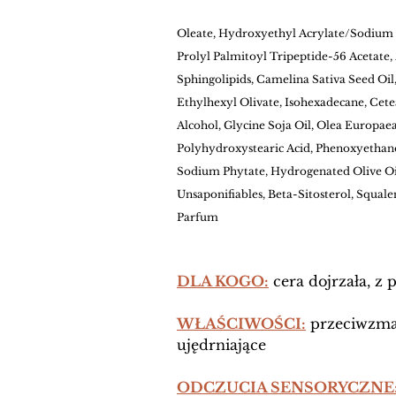
Oleate, Hydroxyethyl Acrylate/Sodium 
Prolyl Palmitoyl Tripeptide-56 Acetate
Sphingolipids, Camelina Sativa Seed Oil
Ethylhexyl Olivate, Isohexadecane, Cete
Alcohol, Glycine Soja Oil, Olea Europae
Polyhydroxystearic Acid, Phenoxyethanol
Sodium Phytate, Hydrogenated Olive Oil
Unsaponifiables, Beta-Sitosterol, Squalen
Parfum
DLA KOGO:
 cera dojrzała, z
WŁAŚCIWOŚCI:
 przeciwzma
ujędrniające
ODCZUCIA SENSORYCZNE