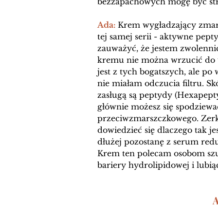
bezzapachowych mogę być stron
Ada: 
Krem wygładzający zmars
tej samej serii - aktywne peptyd
zauważyć, że jestem zwolennic
kremu nie można wrzucić do 
jest z tych bogatszych, ale po 
nie miałam odczucia filtru. Sk
zasługą są peptydy (
Hexapepty
głównie możesz się spodziewać
przeciwzmarszczkowego. Zerkn
dowiedzieć się dlaczego tak je
dłużej pozostanę z serum redu
Krem ten polecam osobom szuk
bariery hydrolipidowej i lubi