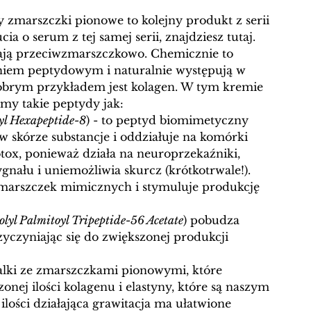
zmarszczki pionowe to kolejny produkt z serii 
a o serum z tej samej serii, znajdziesz tutaj. 
ają przeciwzmarszczkowo. Chemicznie to 
iem peptydowym i naturalnie występują w 
dobrym przykładem jest kolagen. W tym kremie 
my takie peptydy jak:
yl Hexapeptide-8
) - to peptyd biomimetyczny 
w skórze substancje i oddziałuje na komórki 
otox, ponieważ działa na neuroprzekaźniki, 
gnału i uniemożliwia skurcz (krótkotrwale!). 
marszczek mimicznych i stymuluje produkcję 
lyl Palmitoyl Tripeptide-56 Acetate
) pobudza 
zyczyniając się do zwiększonej produkcji 
lki ze zmarszczkami pionowymi, które 
onej ilości kolagenu i elastyny, które są naszym 
 ilości działająca grawitacja ma ułatwione 