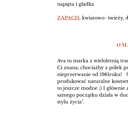
napięta i gładka 
ZAPACH:
 kwiatowo- świeży, d
O MA
Ava to marka z wieloletnią tr
Ci znana, chociażby z półek p
nieprzerwanie od 1961roku!   
produkować naturalne kosmetyk
to jeszcze modne ;) I głównie 
samego początku działa w duc
stylu życia". 