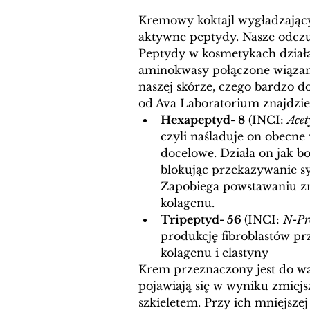
Kremowy koktajl wygładzający 
aktywne peptydy. Nasze odczuci
Peptydy w kosmetykach dział
aminokwasy połączone wiązan
naszej skórze, czego bardzo 
od Ava Laboratorium znajdzie
Hexapeptyd- 8
 (INCI: 
Acet
czyli 
naśladuje on obecne 
docelowe. Działa on jak b
blokując przekazywanie sy
Zapobiega powstawaniu z
kolagenu. 
Tripeptyd- 56 
(INCI: 
N-Pro
produkcję fibroblastów pr
kolagenu i elastyny 
Krem przeznaczony jest do wa
pojawiają się w wyniku zmiejsz
szkieletem. Przy ich mniejszej