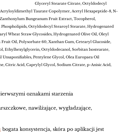
Glyceryl Stearate Citrate, Octyldodecyl 
Acryloyldimethyl Taurate Copolymer, Acetyl Hexapeptide-8, N-
, Zanthoxylum Bungeanum Fruit Extract, Tocopherol, 
, Phospholipids, Octyldodecyl Stearoyl Stearate, Hydrogenated 
aryl Wheat Straw Glycosides, Hydrogenated Olive Oil, Oleyl 
a Fruit Oil, Polysorbate 60, Xanthan Gum, Cetearyl Glucoside, 
, Ethylhexylglycerin, Octyldodecanol, Sorbitan Isostearate, 
 Unsaponifiables, Pentylene Glycol, Olea Europaea Oil 
e, Citric Acid, Caprylyl Glycol, Sodium Citrate, p-Anisic Acid, 
 pierwszymi oznakami starzenia 
rszczkowe, nawilżające, wygładzające, 
:
 bogata konsystencja, skóra po aplikacji jest 