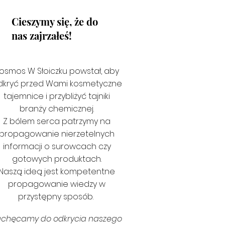
Cieszymy się, że do
nas zajrzałeś!
osmos W Słoiczku powstał, aby
dkryć przed Wami kosmetyczne
tajemnice i przybliżyć tajniki
branży chemicznej.
Z bólem serca patrzymy na
propagowanie nierzetelnych
informacji o surowcach czy
gotowych produktach.
Naszą ideą jest kompetentne
propagowanie wiedzy w
przystępny sposób.
achęcamy do odkrycia naszego