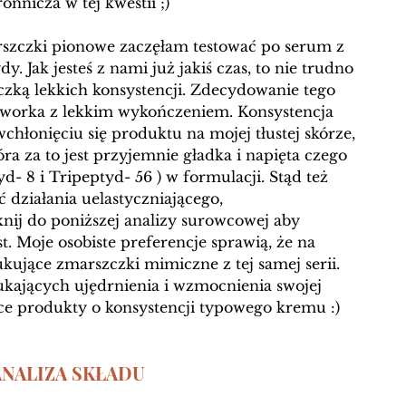
nicza w tej kwestii ;) 
zczki pionowe zaczęłam testować po serum z 
y. Jak jesteś z nami już jakiś czas, to nie trudno 
zką lekkich konsystencji. Zdecydowanie tego 
worka z lekkim wykończeniem. Konsystencja 
wchłonięciu się produktu na mojej tłustej skórze, 
óra za to jest przyjemnie gładka i napięta czego 
d- 8 i 
Tripeptyd- 56 ) w formulacji. Stąd też 
 działania uelastyczniającego, 
ij do poniższej analizy surowcowej aby 
st. Moje osobiste preferencje sprawią, że na 
kujące zmarszczki mimiczne z tej samej serii. 
ających ujędrnienia i wzmocnienia swojej 
ące produkty o konsystencji typowego kremu :) 
ANALIZA SKŁADU 