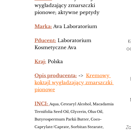
wygładzający zmarszczki 
pionowe; aktywne peptydy
Marka:
 Ava Laboratorium 
Pducent:
 Laboratorium 
K
Kosmetyczne Ava 
o
Kraj:
 Polska
Opis producenta:
 ->  
Kremowy 
koktajl wygładzający zmarszczki 
pionowe
INCI: 
Aqua, Cetearyl Alcohol, Macadamia 
Ternifolia Seed Oil, Glycerin, Olus Oil, 
Butyrospermum Parkii Butter, Coco-
Z
Caprylate/Caprate, Sorbitan Stearate, 