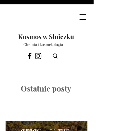
Kosmos w Słoiczku
Chemia i kosmetologia
Ostatnie posty
28 mar 2023
2 minut(y) czytania