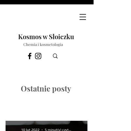
Kosmos w Słoiczku
Chemia i kosmetologia
Ostatnie posty
10 lut 2022
5 minut(y) czytania